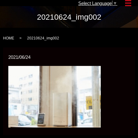
Select Language
▼
メ
20210624_img002
HOME
20210624_img002
2021/06/24