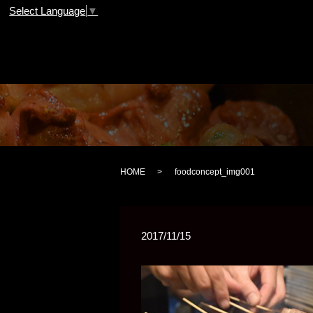
Select Language
▼
HOME
foodconcept_img001
2017/11/15