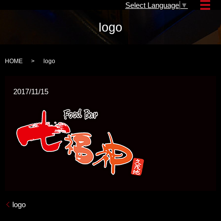
Select Language
▼
メ
logo
HOME
logo
2017/11/15
logo